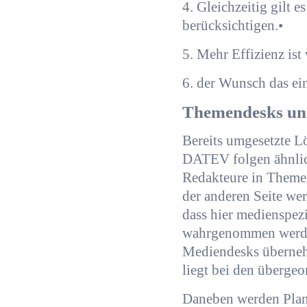
4. Gleichzeitig gilt 
berücksichtigen.•
5. Mehr Effizienz is
6. der Wunsch das ein
Themendesks un
Bereits umgesetzte L
DATEV folgen ähnlich
Redakteure in Themen
der anderen Seite we
dass hier medienspez
wahrgenommen werde
Mediendesks überneh
liegt bei den überge
Daneben werden Plan