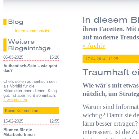
In diesem B
Blog
ihren Facetten. Mit
Intern kommuniziert
auf moderne Trends
Weitere
» Archiv
Blogeinträge
05-03-2025
15:20
17-04-2014 | 13:25
Authentisch-Sein – wie geht
Traumhaft ei
das?
Chefs sollen authentisch sein,
Wie wär's mit etwas
als Vorbild für die
MitarbeiterInnen dienen. Kling
nützlich, um Strate
gut. Ist aber nicht so einfach.
» weiterlesen
Warum sind Informati
Keine Kommentare
wichtig? Damit sie 
15-02-2025
12:55
lärm besser ertragen
Blumen für die
interessiert, ist die 
MitarbeiterInnen