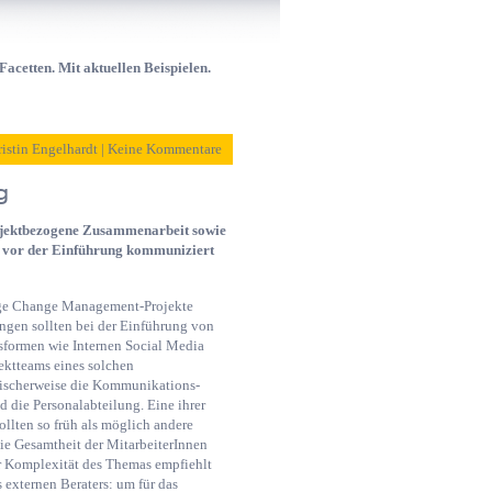
acetten. Mit aktuellen Beispielen.
ristin Engelhardt | Keine Kommentare
g
projektbezogene Zusammenarbeit sowie
n vor der Einführung kommuniziert
lige Change Management-Projekte
ngen sollten bei der Einführung von
ormen wie Internen Social Media
jektteams eines solchen
sischerweise die Kommunikations-
d die Personalabteilung. Eine ihrer
ollten so früh als möglich andere
ie Gesamtheit der MitarbeiterInnen
r Komplexität des Themas empfiehlt
 externen Beraters: um für das