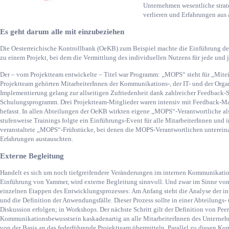
Unternehmen wesentliche strat
verlieren und Erfahrungen aus 
Es geht darum alle mit einzubeziehen
Die Oesterreichische Kontrollbank (OeKB) zum Beispiel machte die Einführung des
zu einem Projekt, bei dem die Vermittlung des individuellen Nutzens für jede und 
Der – vom Projektteam entwickelte – Titel war Programm: „MOPS“ steht für „Mite
Projektteam gehörten MitarbeiterInnen der Kommunikations-, der IT- und der Orga
Implementierung gelang zur allseitigen Zufriedenheit dank zahlreicher Feedback-
Schulungsprogramm. Drei Projektteam-Mitglieder waren intensiv mit Feedback
befasst. In allen Abteilungen der OeKB wirkten eigene „MOPS“-Verantwortliche als
stufenweise Trainings folgte ein Einführungs-Event für alle MitarbeiterInnen und
veranstaltete „MOPS“-Frühstücke, bei denen die MOPS-Verantwortlichen unterein
Erfahrungen austauschten.
Externe Begleitung
Handelt es sich um noch tiefgreifendere Veränderungen im internen Kommunikatio
Einführung von Yammer, wird externe Begleitung sinnvoll. Und zwar im Sinne vo
einzelnen Etappen des Entwicklungsprozesses: Am Anfang steht die Analyse der 
und die Definition der Anwendungsfälle. Dieser Prozess sollte in einer Abteilungs
Diskussion erfolgen; in Workshops. Der nächste Schritt gilt der Definition von Pee
Kommunikationsbewusstsein kaskadenartig an alle MitarbeiterInnen des Unterneh
von der Basis an das federführende Projektteam übermitteln. Parallel zu diesen Ko