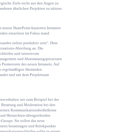
egische Ziele nicht aus den Augen zu
anderen ähnlichen Projekten zu nützen.
 neuen SharePoint-basierten Intranets
jeden einzelnen im Fokus stand.
inander online produktiv sein“. Dem
nisations-Abteilung an. Die
Schleifen und intensivem
-Management und Abstimmungsprozessen
 Promotoren des neuen Intranets. Auf
 in regelmäßigen Abständen
ander und mit dem Projektteam
nsverhalten wie zum Beispiel bei der
n Beratung und Moderation bei den
internen Kommunikationsbedürfnisse
- und Hierarchien-übergreifenden
r-Groups. Sie sollen das neue
mens herantragen und Kritikpunkte
mmunikationsschleifen sollte in einem