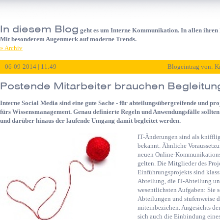
In diesem Blog
geht es um Interne Kommunikation. In allen ihren F
Mit besonderem Augenmerk auf moderne Trends.
» Archiv
06-09-2014 | 11:49
Blogeintrag von: K
Postende Mitarbeiter brauchen Begleitun
Interne Social Media sind eine gute Sache - für abteilungsübergreifende und 
fürs Wissensmanagement. Genau definierte Regeln und Anwendungsfälle sollte
und darüber hinaus der laufende Umgang damit begleitet werden.
IT-Änderungen sind als kniff
bekannt. Ähnliche Voraussetzu
neuen Online-Kommunikationsf
gelten. Die Mitglieder des Pro
Einführungsprojekts sind klas
Abteilung, die IT-Abteilung un
wesentlichsten Aufgaben: Sie s
Abteilungen und stufenweise d
miteinbeziehen. Angesichts de
sich auch die Einbindung eines