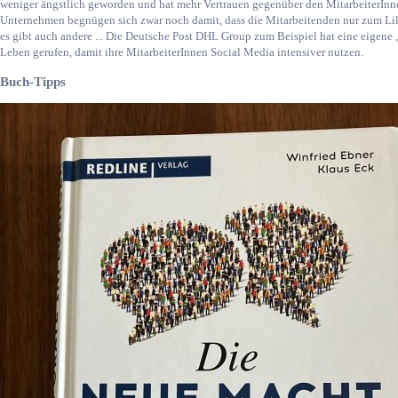
weniger ängstlich geworden und hat mehr Vertrauen gegenüber den MitarbeiterInn
Unternehmen begnügen sich zwar noch damit, dass die Mitarbeitenden nur zum Lik
es gibt auch andere ... Die Deutsche Post DHL Group zum Beispiel hat eine eigene
Leben gerufen, damit ihre MitarbeiterInnen Social Media intensiver nutzen.
Buch-Tipps