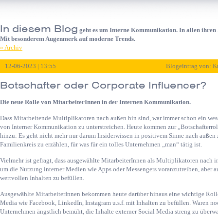
In diesem Blog
geht es um Interne Kommunikation. In allen ihren F
Mit besonderem Augenmerk auf moderne Trends.
» Archiv
12-06-2023 | 13:55
Blogeintrag von: K
Botschafter oder Corporate Influencer?
Die neue Rolle von MitarbeiterInnen in der Internen Kommunikation.
Dass Mitarbeitende Multiplikatoren nach außen hin sind, war immer schon ein we
von Interner Kommunikation zu unterstreichen. Heute kommen zur „Botschafterrol
hinzu: Es geht nicht mehr nur darum Insiderwissen in positivem Sinne nach außen 
Familienkreis zu erzählen, für was für ein tolles Unternehmen „man“ tätig ist.
Vielmehr ist gefragt, dass ausgewählte MitarbeiterInnen als Multiplikatoren nach
um die Nutzung interner Medien wie Apps oder Messengers voranzutreiben, aber au
wertvollen Inhalten zu befüllen.
Ausgewählte MitarbeiterInnen bekommen heute darüber hinaus eine wichtige Rolle
Media wie Facebook, LinkedIn, Instagram u.s.f. mit Inhalten zu befüllen. Waren no
Unternehmen ängstlich bemüht, die Inhalte externer Social Media streng zu überwac