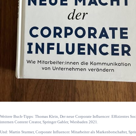
Weitere Buch-Tipps: Thomas Klein, Der neue Corporate Influencer: Effizientes S
internen Content Creator, Springer Gabler, Wiesbaden 2021.
Und: Martin Sturmer, Corporate Influencer. Mitarbeiter als Markenbotschafter, Spr