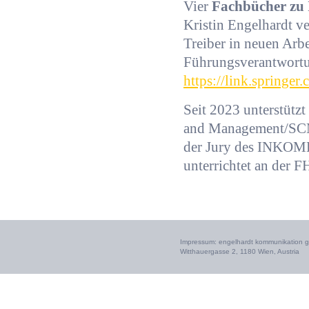
Vier
Fachbücher zu
Kristin Engelhardt v
Treiber in neuen Arbe
Führungsverantwortu
https://link.spring
Seit 2023 unterstütz
and Management/SCM i
der Jury des INKOM
unterrichtet an der F
Impressum: engelhardt kommunikation gm
Witthauergasse 2, 1180 Wien, Austria